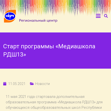
Старт программы «Медиашкола
РДШ13»
11.05.2021
Новости
11 мая 2021 года стартовала дополнительная
образовательная программа «Медиашкола РДШ13» для
обучающихся общеобразовательных школ Республики