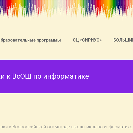
Образовательные программы
ОЦ «СИРИУС»
БОЛЬШИ
ки к ВсОШ по информатике
овки к Всероссийской олимпиаде школьников по информатике