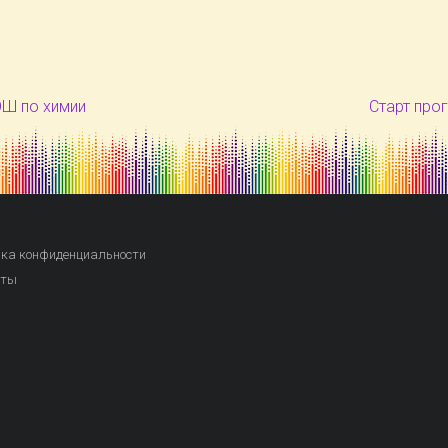
ОШ по химии
Старт про
ка конфиденциальности
кты