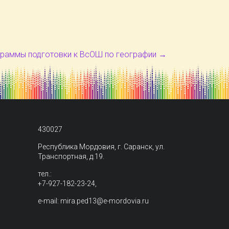
граммы подготовки к ВсОШ по географии
→
430027
Республика Мордовия, г. Саранск, ул.
Транспортная, д.19.
тел.:
+7-927-182-23-24,
e-mail: mira.ped13@e-mordovia.ru