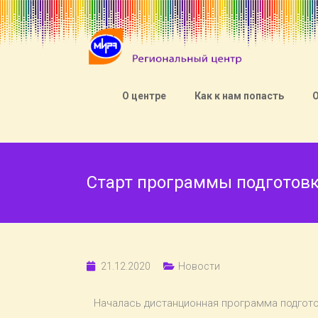
О центре
Как к нам попасть
Старт программы подготов
21.12.2020
Новости
Началась дистанционная программа подгот