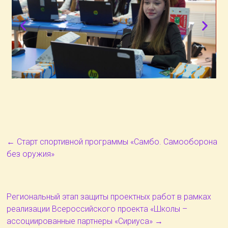
←
Старт спортивной программы «Самбо. Самооборона
без оружия»
Региональный этап защиты проектных работ в рамках
реализации Всероссийского проекта «Школы –
ассоциированные партнеры «Сириуса»
→