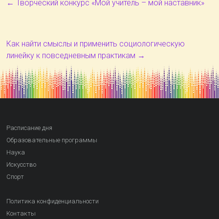
←
Творческий конкурс «Мой учитель – мой наставник»
Как найти смыслы и применить социологическую
линейку к повседневным практикам
→
Расписание дня
Образовательные программы
Наука
Искусство
Спорт
Политика конфиденциальности
Контакты