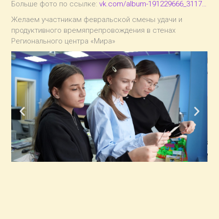
Больше фото по ссылке:
vk.com/album-191229666_3117…
Желаем участникам февральской смены удачи и
продуктивного времяпрепровождения в стенах
Регионального центра «Мира»