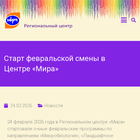
Старт февральской смены в
Центре «Мира»
24.02.2026
Новости
24 февраля 2026 года в Региональном центре «Мира»
стартовали очные февральские программы по
направлениям «Микробиология», «Ландшафтное