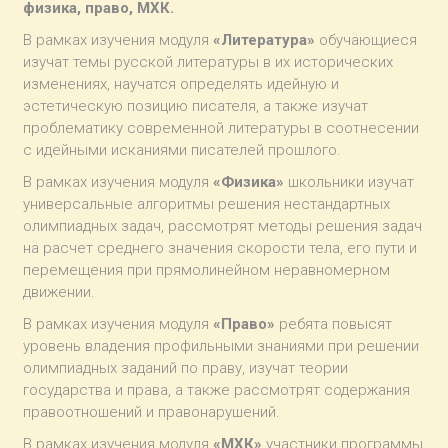
физика, право, МХК.
В рамках изучения модуля
«Литература»
обучающиеся
изучат темы русской литературы в их исторических
изменениях, научатся определять идейную и
эстетическую позицию писателя, а также изучат
проблематику современной литературы в соотнесении
с идейными исканиями писателей прошлого.
В рамках изучения модуля
«Физика»
школьники изучат
универсальные алгоритмы решения нестандартных
олимпиадных задач, рассмотрят методы решения задач
на расчет среднего значения скорости тела, его пути и
перемещения при прямолинейном неравномерном
движении.
В рамках изучения модуля
«Право»
ребята повысят
уровень владения профильными знаниями при решении
олимпиадных заданий по праву, изучат теории
государства и права, а также рассмотрят содержания
правоотношений и правонарушений.
В рамках изучения модуля
«МХК»
участники программы