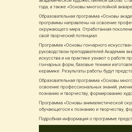
академической художественной школы: стан
года, а также «Основы многослойной акваре
Образовательная программа «Основы акаде
программы направлены на освоение профес
окружающего мира. Отработанная поколени
свой творческий потенциал.
Программа «Основы гончарного искусства» 
руководством преподавателей Академии акв
искусства и на практике узнают о работе 
гончарных форм, базовые техники изготовл
керамике. Результаты работы будут предст
Образовательная программа «Основы много
освоение профессиональных знаний, умений
познанию и творчеству, формированию худ
Программа «Основы анималистической скул
обучающегося к познанию и творчеству, ф
Подробная информация о программе предста