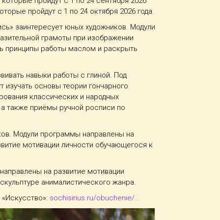
которые пройдут с 1 по 24 сентября 2026
торые пройдут с 1 по 24 октября 2026 года.
сь» заинтересует юных художников. Модули
разительной грамоты при изображении
ь принципы работы маслом и раскрыть
вивать навыки работы с глиной. Под
т изучать основы теории гончарного
ирования классических и народных
, а также приёмы ручной росписи по
ов. Модули программы направлены на
звитие мотивации личности обучающегося к
направлены на развитие мотивации
скульптуре анималистического жанра.
 «Искусство»:
sochisirius.ru/obuchenie/…