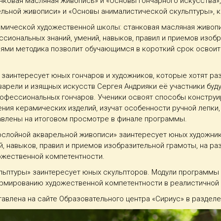
ковая масляная живопись» и «Основы гончарного искусства», 
льной живописи» и «Основы анималистической скульптуры», ко
мической художественной школы: станковая масляная живопи
сиональных знаний, умений, навыков, правил и приемов изоб
ями методика позволит обучающимся в короткий срок освоит
заинтересует юных гончаров и художников, которые хотят раз
арели и изящных искусств Сергея Андрияки её участники буду
профессиональных гончаров. Ученики освоят способы констру
ения керамических изделий, изучат особенности ручной лепки
авлены на итоговом просмотре в финале программы.
слойной акварельной живописи» заинтересует юных художник
, навыков, правил и приемов изобразительной грамоты, на ра
ожественной компетентности.
ьптуры» заинтересует юных скульпторов. Модули программы 
ормированию художественной компетентности в реалистичной 
влена на сайте Образовательного центра «Сириус» в разделе