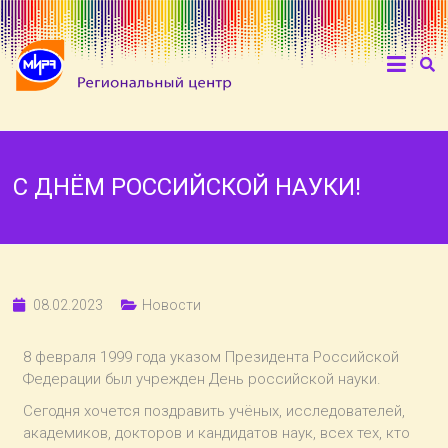
С ДНЁМ РОССИЙСКОЙ НАУКИ!
08.02.2023
Новости
8 февраля 1999 года указом Президента Российской
Федерации был учрежден День российской науки.
Сегодня хочется поздравить учёных, исследователей,
академиков, докторов и кандидатов наук, всех тех, кто