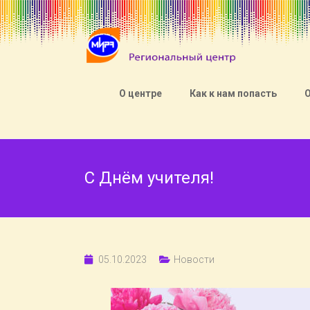
О центре
Как к нам попасть
С Днём учителя!
05.10.2023
Новости