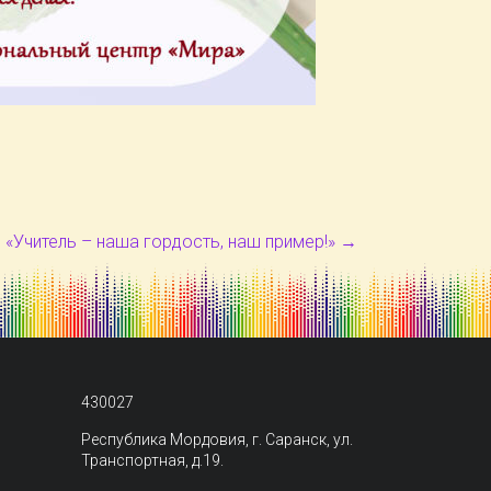
 «Учитель – наша гордость, наш пример!»
→
430027
Республика Мордовия, г. Саранск, ул.
Транспортная, д.19.