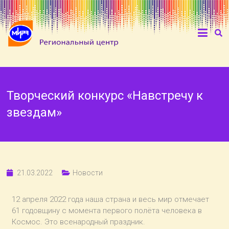
Творческий конкурс «Навстречу к
звездам»
21.03.2022
Новости
12 апреля 2022 года наша страна и весь мир отмечает
61 годовщину с момента первого полёта человека в
Космос. Это всенародный праздник.