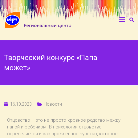
Творческий конкурс «Папа
может»
16.10.2023
Новости
Отцовство – это не просто кровное родство между
папой и ребёнком. В психологии отцовство
определяется и как врождённое чувство, которое