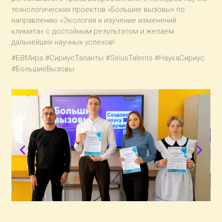
технологических проектов «Большие вызовы» по
направлению «Экология и изучение изменений
климата» с достойным результатом и желаем
дальнейших научных успехов!
#БВМира #СириусТаланты #SiriusTalents #НаукаСириус
#БольшиеВызовы