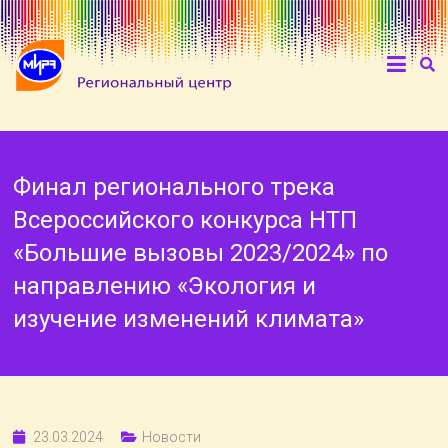
Финал регионального трека
Всероссийского конкурса НТП
«Большие вызовы 2023/2024» по
направлению «Экология и
изучение изменений климата»
23.03.2024
Новости