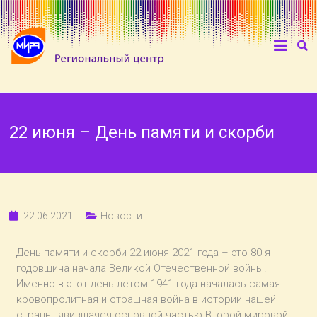
22 июня – День памяти и скорби
22.06.2021
Новости
День памяти и скорби 22 июня 2021 года – это 80-я
годовщина начала Великой Отечественной войны.
Именно в этот день летом 1941 года началась самая
кровопролитная и страшная война в истории нашей
страны, явившаяся основной частью Второй мировой