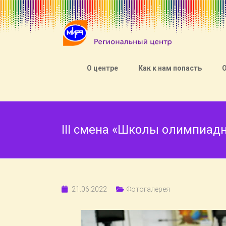
О центре
Как к нам попасть
III смена «Школы олимпиад
21.06.2022
Фотогалерея