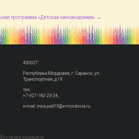
ьная программа «Детская киноакадемия»
→
430027
Республика Мордовия, г. Саранск, ул.
Транспортная, д.19.
тел.:
+7-927-182-23-24,
e-mail: mira.ped13@e-mordovia.ru
. Все права защищены.