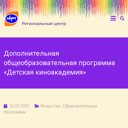
Дополнительная
общеобразовательная программа
«Детская киноакадемия»
26.05.2021
Искусство
,
Образовательные
программы