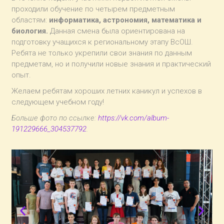
проходили обучение по четырем предметным
областям:
информатика, астрономия, математика и
биология.
Данная смена была ориентирована на
подготовку учащихся к региональному этапу ВсОШ.
Ребята не только укрепили свои знания по данным
предметам, но и получили новые знания и практический
опыт.
Желаем ребятам хороших летних каникул и успехов в
следующем учебном году!
Больше фото по ссылке:
https://vk.com/album-
191229666_304537792
.