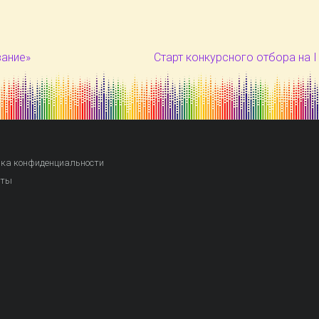
ание»
Старт конкурсного отбора на 
ка конфиденциальности
кты