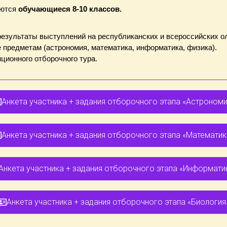
аются
обучающиеся 8-10 классов.
результаты выступлений на республиканских и всероссийских 
 предметам (астрономия, математика, информатика, физика).
ционного отборочного тура.
Анкета участника + задания отборочного этапа «Астрономи
Анкета участника + задания отборочного этапа «Математик
Анкета участника + задания отборочного этапа «Информати
Анкета участника + задания отборочного этапа «Биология