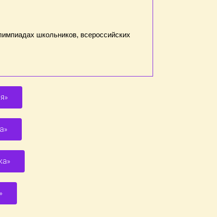
олимпиадах школьников, всероссийских
я»
а»
ка»
»