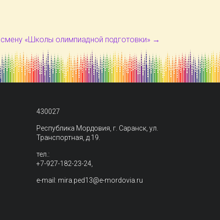
I смену «Школы олимпиадной подготовки»
→
430027
Республика Мордовия, г. Саранск, ул.
Транспортная, д.19.
тел.:
+7-927-182-23-24,
e-mail: mira.ped13@e-mordovia.ru