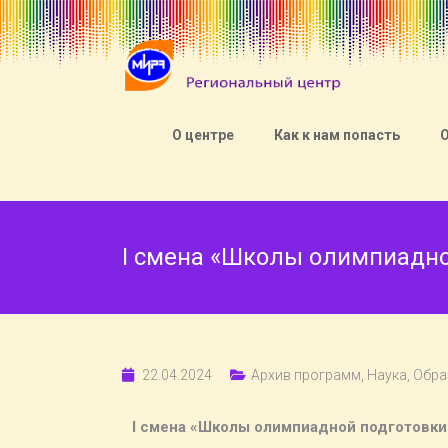
О центре
Как к нам попасть
I смена «Школы олимпиадно
22.04.2024
Архив программ
,
Наука
,
Обра
I смена «Школы олимпиадной подготовк