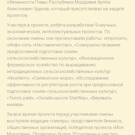
обязанности Главы Республики Мордовия Артём
Алексеевич Здунов, который присутствовал на защите
проектов.
Участвуя в проекте, ребята разработали 9 научных,
экономических, интеллектуальных проектов. По
окончании смены они презентовали работы: «Imperium»,
«Инфо-сеть «Наставничество», «Совершенствование
предпосевной подготовки семян
сельскохозяйственных культур», «Инновационное
фермерское хозяйство по выращиванию
нетрадиционных сельскохозяйственных культур
«Newfarm», «Силикатное море», «Исследование
эффективности регуляторов роста при предпосевной
подготовке семян сельскохозяйственных культур»,
«Teen’s park», «Онлайн-школа StarWay», «Вирявать
кинява».
За все время проекта перед участниками смены
выступили ведущие спикеры, представители бизнеса,
общественных организаций, победители проекта «Моя
Мордовия». Проведено более 20 различных мастер-