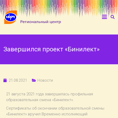
Завершился проект «Бинилект»
21.08.2021
Новости
21 августа 2021 года завершилась профильная
образовательная смена «Бинилект».
Сертификаты об окончании образовательной смены
«Бинилект» вручил Временно исполняющий