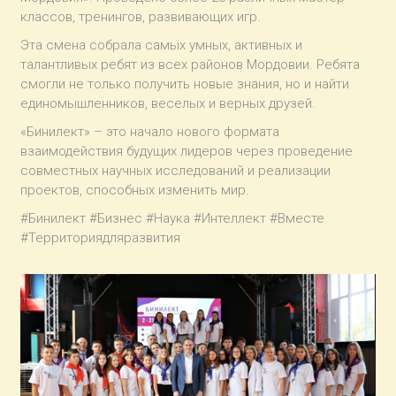
классов, тренингов, развивающих игр.
Эта смена собрала самых умных, активных и
талантливых ребят из всех районов Мордовии. Ребята
смогли не только получить новые знания, но и найти
единомышленников, веселых и верных друзей.
«Бинилект» – это начало нового формата
взаимодействия будущих лидеров через проведение
совместных научных исследований и реализации
проектов, способных изменить мир.
#Бинилект #Бизнес #Наука #Интеллект #Вместе
#Территориядляразвития