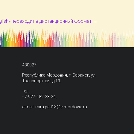
glish» переходит в дистанционный формат
→
430027
Республика Мордовия, г. Саранск, ул.
Транспортная, д.19.
тел.:
+7-927-182-23-24,
e-mail: mira.ped13@e-mordovia.ru