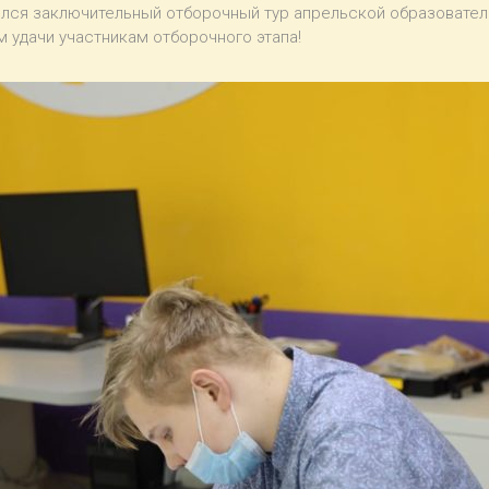
оялся заключительный отборочный тур апрельской образовате
 удачи участникам отборочного этапа!