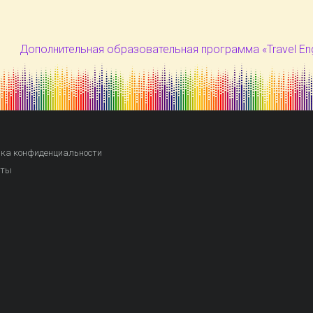
Дополнительная образовательная программа «Travel En
ка конфиденциальности
кты