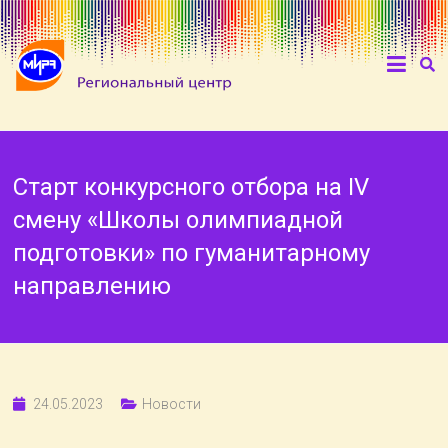
Старт конкурсного отбора на IV
смену «Школы олимпиадной
подготовки» по гуманитарному
направлению
24.05.2023
Новости