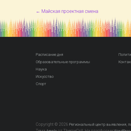
←
Майская проектная смена
Расписание дня
Полити
Образовательные программы
Конта
Наука
Искусство
Спорт
Copyright © 2026
Региональный центр выявления, по
Тема
от ThemeGrill. На платформе
Ample
WordPres