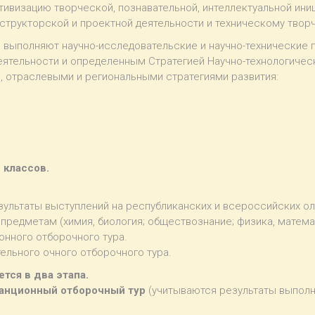
тивизацию творческой, познавательной, интеллектуальной ин
структорской и проектной деятельности и техническому творч
и выполняют научно-исследовательские и научно-технические
еятельности и определенным Стратегией Научно-технологичес
, отраслевыми и региональными стратегиями развития:
 классов.
зультаты выступлений на республиканских и всероссийских о
редметам (химия, биология; обществознание; физика, матема
онного отборочного тура.
ельного очного отборочного тура.
тся в два этапа.
анционный отборочный тур
(учитываются результаты выполн