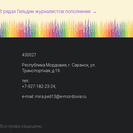
В рядах Гильдии журналистов пополнение
→
430027
Республика Мордовия, г. Саранск, ул.
Транспортная, д.19.
тел.:
+7-927-182-23-24,
e-mail: mira.ped13@e-mordovia.ru
. Все права защищены.