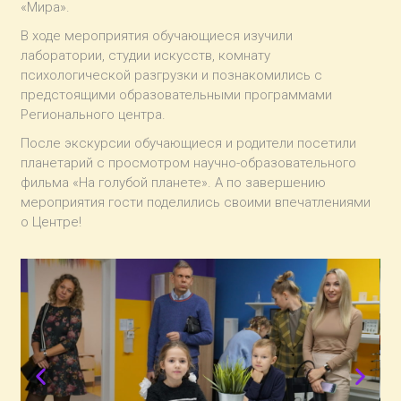
«Мира».
В ходе мероприятия обучающиеся изучили
лаборатории, студии искусств, комнату
психологической разгрузки и познакомились с
предстоящими образовательными программами
Регионального центра.
После экскурсии обучающиеся и родители посетили
планетарий с просмотром научно-образовательного
фильма «На голубой планете». А по завершению
мероприятия гости поделились своими впечатлениями
о Центре!