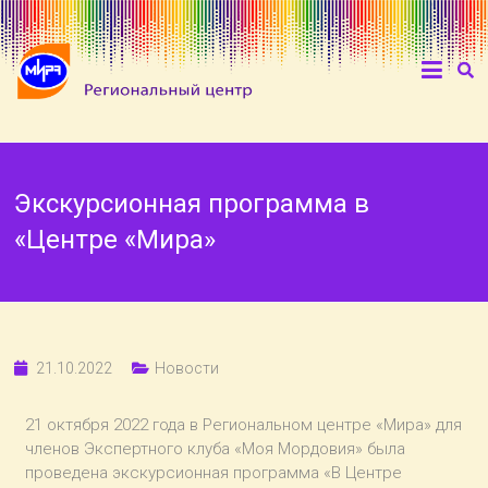
Экскурсионная программа в
«Центре «Мира»
21.10.2022
Новости
21 октября 2022 года в Региональном центре «Мира» для
членов Экспертного клуба «Моя Мордовия» была
проведена экскурсионная программа «В Центре