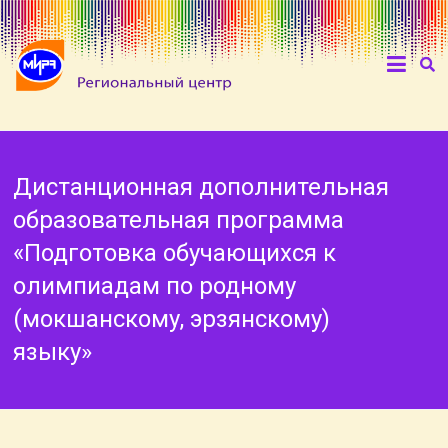
Дистанционная дополнительная
образовательная программа
«Подготовка обучающихся к
олимпиадам по родному
(мокшанскому, эрзянскому)
языку»