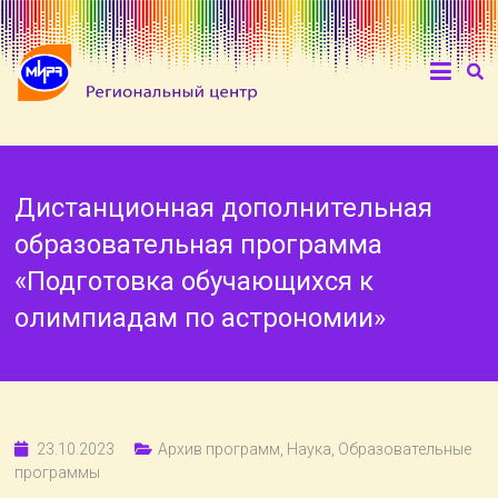
Дистанционная дополнительная
образовательная программа
«Подготовка обучающихся к
олимпиадам по астрономии»
23.10.2023
Архив программ
,
Наука
,
Образовательные
программы