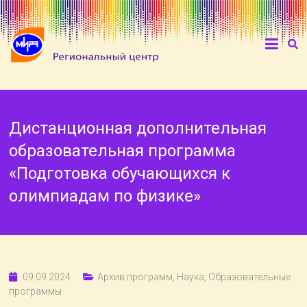
Дистанционная дополнительная
образовательная программа
«Подготовка обучающихся к
олимпиадам по физике»
09.09.2024
Архив программ
,
Наука
,
Образовательные
программы