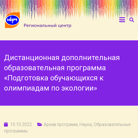
Дистанционная дополнительная
образовательная программа
«Подготовка обучающихся к
олимпиадам по экологии»
10.10.2022
Архив программ
,
Наука
,
Образовательные
программы