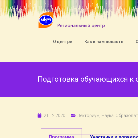
О центре
Как к нам попасть
Подготовка обучающихся к 
21.12.2020
Лекториум
,
Наука
,
Образоват
Программа
Участники и порядок