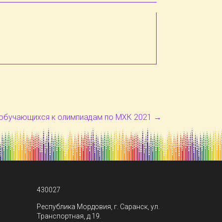
обучающихся к олимпиадам по МХК 2021
→
430027
Республика Мордовия, г. Саранск, ул.
Транспортная, д.19.