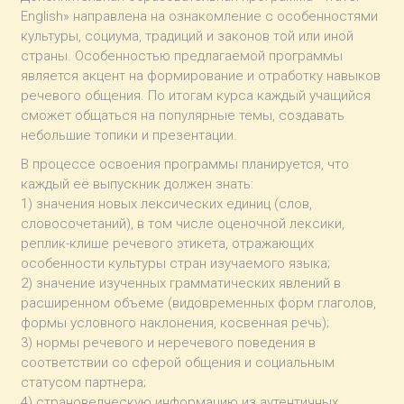
English» направлена на ознакомление с особенностями
культуры, социума, традиций и законов той или иной
страны. Особенностью предлагаемой программы
является акцент на формирование и отработку навыков
речевого общения. По итогам курса каждый учащийся
сможет общаться на популярные темы, создавать
небольшие топики и презентации.
В процессе освоения программы планируется, что
каждый её выпускник должен знать:
1) значения новых лексических единиц (слов,
словосочетаний), в том числе оценочной лексики,
реплик-клише речевого этикета, отражающих
особенности культуры стран изучаемого языка;
2) значение изученных грамматических явлений в
расширенном объеме (видовременных форм глаголов,
формы условного наклонения, косвенная речь);
3) нормы речевого и неречевого поведения в
соответствии со сферой общения и социальным
статусом партнера;
4) страноведческую информацию из аутентичных