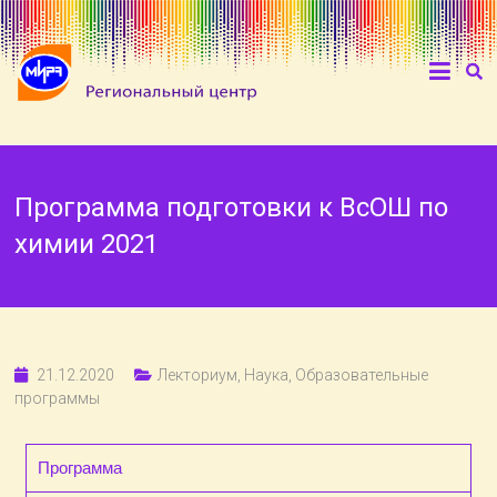
Программа подготовки к ВсОШ по
химии 2021
21.12.2020
Лекториум
,
Наука
,
Образовательные
программы
Программа