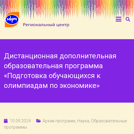
Дистанционная дополнительная
образовательная программа
«Подготовка обучающихся к
олимпиадам по экономике»
10.09.2024
Архив программ
,
Наука
,
Образовательные
программы