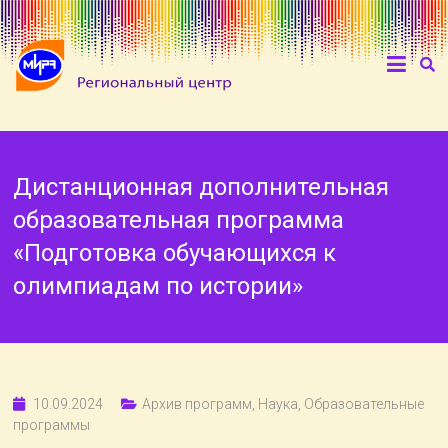
Дистанционная дополнительная
образовательная программа
«Подготовка обучающихся к
олимпиадам по истории»
10.09.2024
Архив программ
,
Наука
,
Образовательные
программы